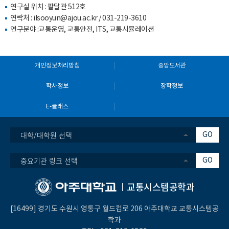
연구실 위치 : 팔달관 512호
연락처 :
ilsooyun@ajou.ac.kr
/
031-219-3610
연구분야 :교통운영, 교통안전, ITS, 교통시뮬레이션
개인정보처리방침
중앙도서관
학사정보
장학정보
E-클래스
대학/대학원 선택
GO
중요기관 링크 선택
GO
교통시스템공학과
[16499] 경기도 수원시 영통구 월드컵로 206 아주대학교 교통시스템공
학과