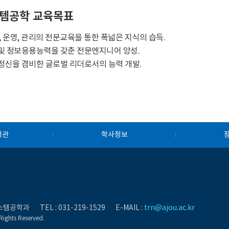
템공학 교육목표
, 운영, 관리의 전문교육을 통한 폭넓은 지식의 습득.
및 정보응용능력을 갖춘 전문엔지니어 양성.
정신을 겸비한 글로벌 리더로서의 능력 개발.
서관
학사정보
시스템공학과
TEL :
031-219-1529
E-MAIL :
trn@ajou.ac.kr
Rights Reserved.