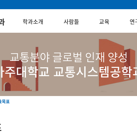
과
학과소개
사람들
교육
연
교통분야 글로벌 인재 양성
아주대학교 교통시스템공학
육목표
표