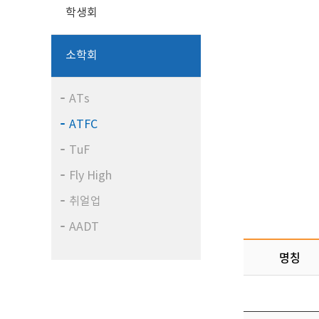
학생회
소학회
ATs
ATFC
TuF
Fly High
취얼업
AADT
명칭