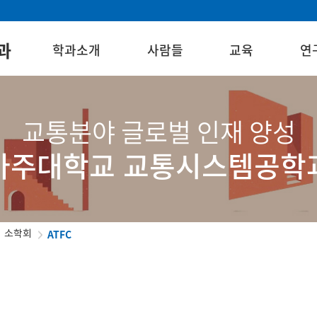
과
학과소개
사람들
교육
연
교통분야 글로벌 인재 양성
아주대학교 교통시스템공학
ATFC
소학회